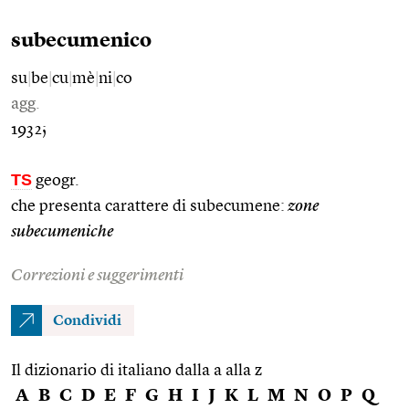
subecumenico
su
|
be
|
cu
|
mè
|
ni
|
co
agg.
1932;
TS
geogr.
che presenta carattere di subecumene:
zone
subecumeniche
Correzioni e suggerimenti
Condividi
Il dizionario di italiano dalla a alla z
A
B
C
D
E
F
G
H
I
J
K
L
M
N
O
P
Q