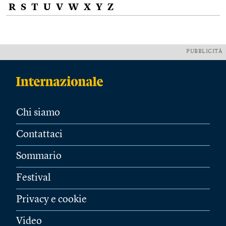
R
S
T
U
V
W
X
Y
Z
PUBBLICITÀ
Chi siamo
Contattaci
Sommario
Festival
Privacy e cookie
Video