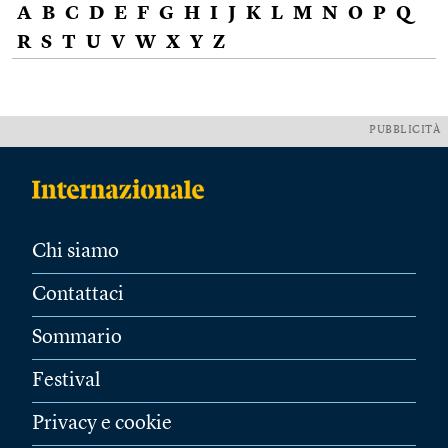
A
B
C
D
E
F
G
H
I
J
K
L
M
N
O
P
Q
R
S
T
U
V
W
X
Y
Z
PUBBLICITÀ
Chi siamo
Contattaci
Sommario
Festival
Privacy e cookie