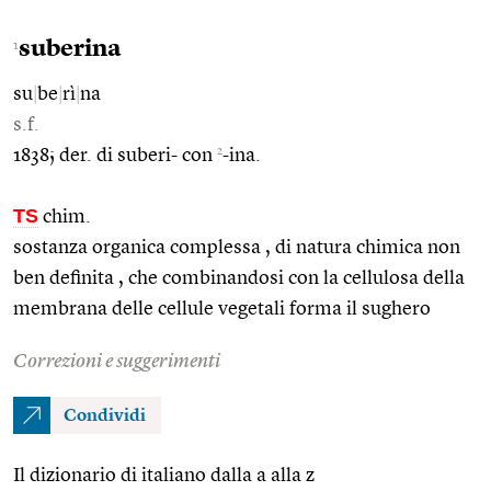
suberina
1
su
|
be
|
rì
|
na
s.f.
2
1838; der. di suberi- con
-ina.
TS
chim.
sostanza organica complessa , di natura chimica non
ben definita , che combinandosi con la cellulosa della
membrana delle cellule vegetali forma il sughero
Correzioni e suggerimenti
Condividi
Il dizionario di italiano dalla a alla z