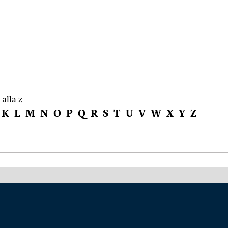
 alla z
K
L
M
N
O
P
Q
R
S
T
U
V
W
X
Y
Z