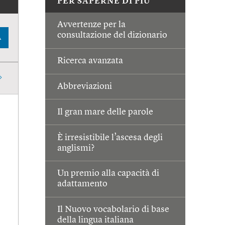
PER SAPERNE DI PIÙ
Avvertenze per la
consultazione del dizionario
A
Ricerca avanzata
Abbreviazioni
Il gran mare delle parole
È irresistibile l’ascesa degli
anglismi?
Un premio alla capacità di
adattamento
Il Nuovo vocabolario di base
della lingua italiana