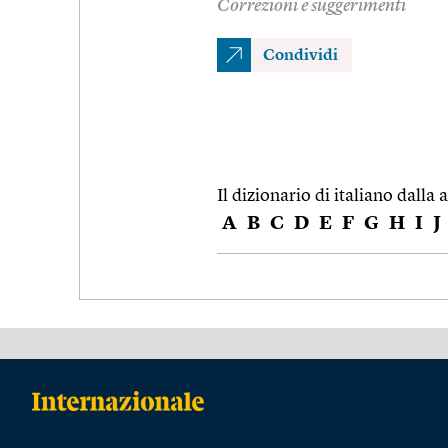
Correzioni e suggerimenti
Condividi
Il dizionario di italiano dalla a
A
B
C
D
E
F
G
H
I
J