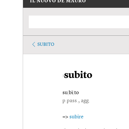
IL NUOVO DE MAURO
SUBITO
subito
3
su
|
bì
|
to
p.pass., agg.
=>
subire