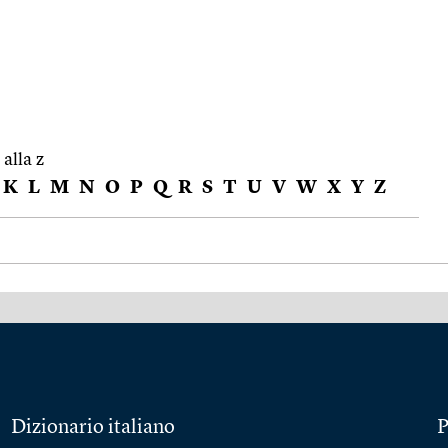
 alla z
K
L
M
N
O
P
Q
R
S
T
U
V
W
X
Y
Z
Dizionario italiano
P