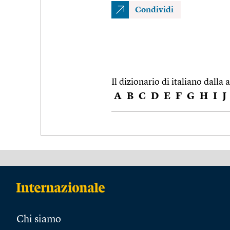
Condividi
Il dizionario di italiano dalla a
A
B
C
D
E
F
G
H
I
J
Chi siamo