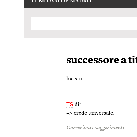
IL NUOVO DE MAURO
successore a ti
loc.s.m.
TS
dir.
=>
erede universale
.
Correzioni e suggerimenti