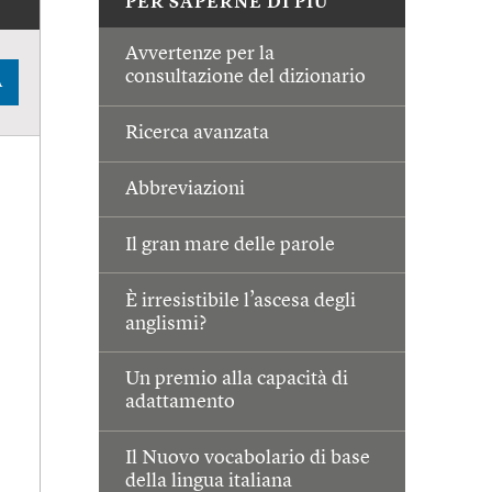
PER SAPERNE DI PIÙ
Avvertenze per la
consultazione del dizionario
A
Ricerca avanzata
Abbreviazioni
Il gran mare delle parole
È irresistibile l’ascesa degli
anglismi?
Un premio alla capacità di
adattamento
Il Nuovo vocabolario di base
della lingua italiana