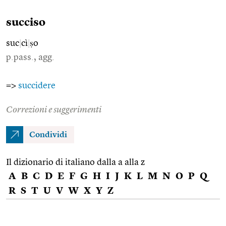
succiso
suc
|
cì
|
ṣo
p.pass., agg.
=>
succidere
Correzioni e suggerimenti
Condividi
Il dizionario di italiano dalla a alla z
A
B
C
D
E
F
G
H
I
J
K
L
M
N
O
P
Q
R
S
T
U
V
W
X
Y
Z