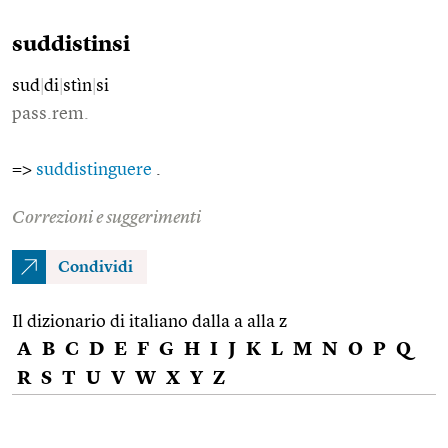
suddistinsi
sud
|
di
|
stìn
|
si
pass.rem.
=>
suddistinguere
.
Correzioni e suggerimenti
Condividi
Il dizionario di italiano dalla a alla z
A
B
C
D
E
F
G
H
I
J
K
L
M
N
O
P
Q
R
S
T
U
V
W
X
Y
Z