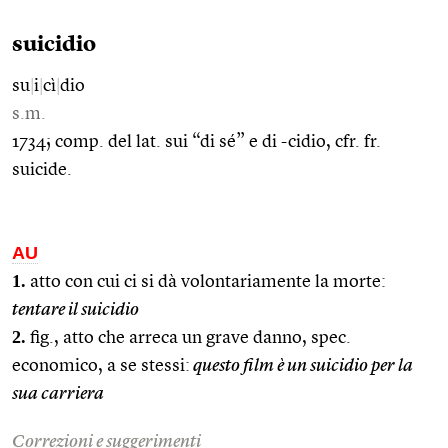
suicidio
su
|
i
|
cì
|
dio
s.m.
1734; comp. del lat. sui “di sé” e di -cidio, cfr. fr.
suicide.
AU
1.
atto con cui ci si dà volontariamente la morte:
tentare il suicidio
2.
fig., atto che arreca un grave danno, spec.
economico, a se stessi:
questo film è un suicidio per la
sua carriera
Correzioni e suggerimenti