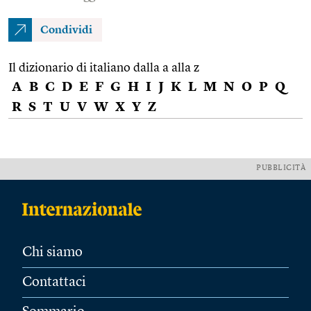
Condividi
Il dizionario di italiano dalla a alla z
A
B
C
D
E
F
G
H
I
J
K
L
M
N
O
P
Q
R
S
T
U
V
W
X
Y
Z
PUBBLICITÀ
Chi siamo
Contattaci