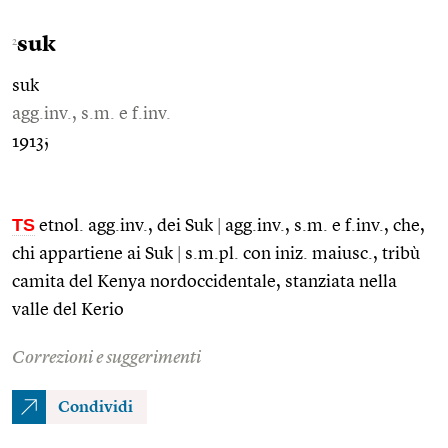
suk
2
suk
agg.inv., s.m. e f.inv.
1913;
TS
etnol. agg.inv., dei Suk
|
agg.inv., s.m. e f.inv., che,
chi appartiene ai Suk
|
s.m.pl. con iniz. maiusc., tribù
camita del Kenya nordoccidentale, stanziata nella
valle del Kerio
Correzioni e suggerimenti
Condividi