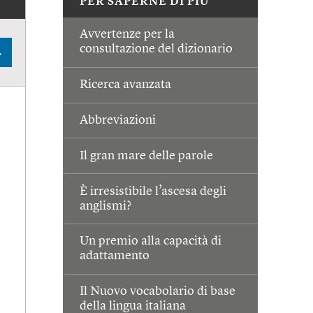
PER SAPERNE DI PIÙ
Avvertenze per la
consultazione del dizionario
A
Ricerca avanzata
Abbreviazioni
Il gran mare delle parole
È irresistibile l’ascesa degli
anglismi?
Un premio alla capacità di
adattamento
Il Nuovo vocabolario di base
della lingua italiana