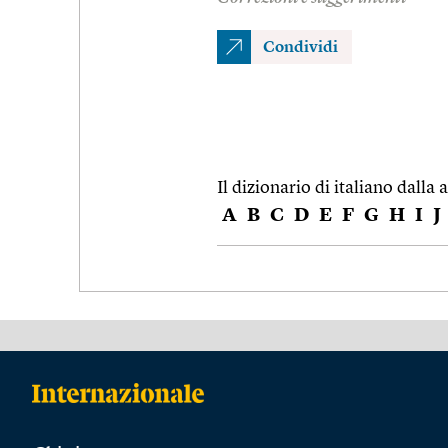
Condividi
Il dizionario di italiano dalla a
A
B
C
D
E
F
G
H
I
J