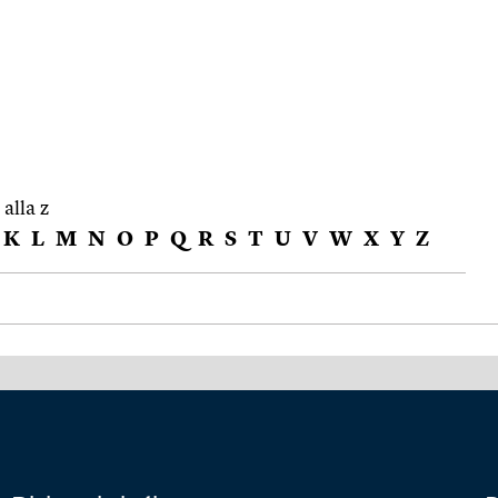
 alla z
K
L
M
N
O
P
Q
R
S
T
U
V
W
X
Y
Z