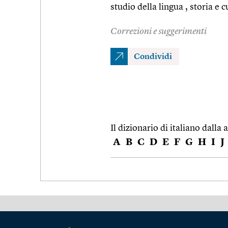
studio della lingua , storia e 
Correzioni e suggerimenti
Condividi
Il dizionario di italiano dalla a
A
B
C
D
E
F
G
H
I
J