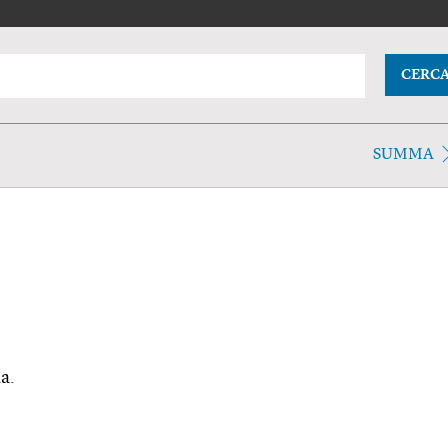
CERC
SUMMA
a.