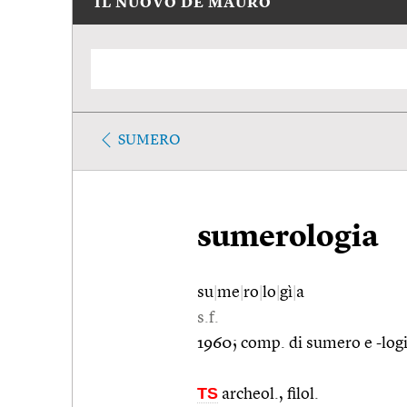
IL NUOVO DE MAURO
SUMERO
sumerologia
su
|
me
|
ro
|
lo
|
gì
|
a
s.f.
1960; comp. di sumero e -logi
TS
archeol., filol.