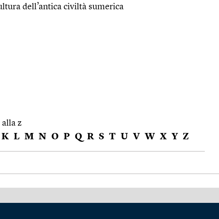
cultura dell’antica civiltà sumerica
 alla z
K
L
M
N
O
P
Q
R
S
T
U
V
W
X
Y
Z