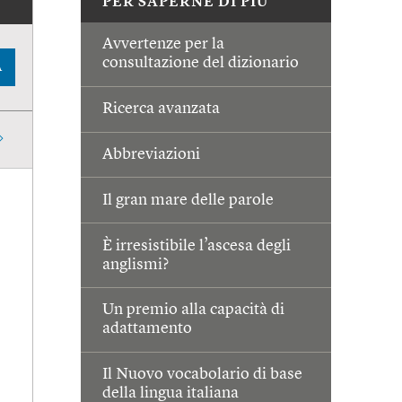
PER SAPERNE DI PIÙ
Avvertenze per la
consultazione del dizionario
A
Ricerca avanzata
Abbreviazioni
Il gran mare delle parole
È irresistibile l’ascesa degli
anglismi?
Un premio alla capacità di
adattamento
Il Nuovo vocabolario di base
della lingua italiana