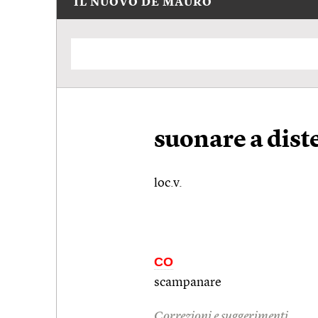
IL NUOVO DE MAURO
suonare a dist
loc.v.
CO
scampanare
Correzioni e suggerimenti