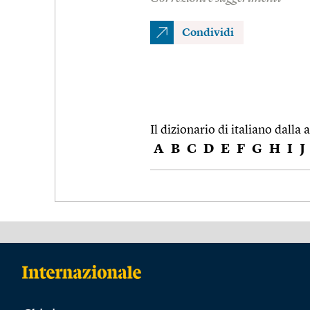
Condividi
Il dizionario di italiano dalla a
A
B
C
D
E
F
G
H
I
J