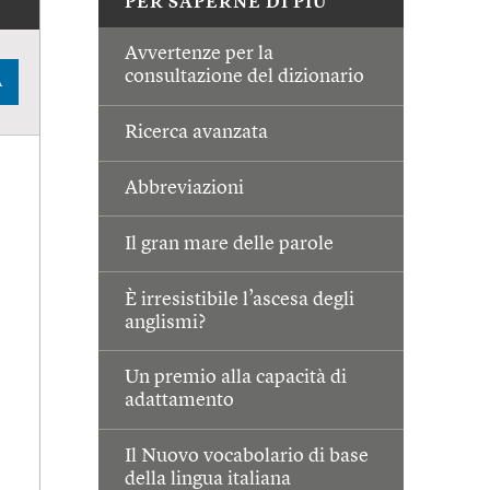
PER SAPERNE DI PIÙ
Avvertenze per la
consultazione del dizionario
A
Ricerca avanzata
Abbreviazioni
Il gran mare delle parole
È irresistibile l’ascesa degli
anglismi?
Un premio alla capacità di
adattamento
Il Nuovo vocabolario di base
della lingua italiana