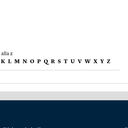
 alla z
K
L
M
N
O
P
Q
R
S
T
U
V
W
X
Y
Z