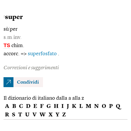
super
2
sù
|
per
s.m.inv.
TS
chim.
accorc. =>
superfosfato
.
Correzioni e suggerimenti
Condividi
Il dizionario di italiano dalla a alla z
A
B
C
D
E
F
G
H
I
J
K
L
M
N
O
P
Q
R
S
T
U
V
W
X
Y
Z