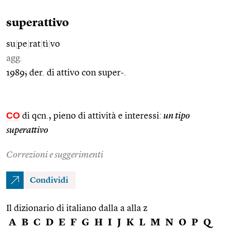
superattivo
su
|
pe
|
rat
|
tì
|
vo
agg.
1989; der. di attivo con super-.
CO
di qcn., pieno di attività e interessi:
un tipo
superattivo
Correzioni e suggerimenti
Condividi
Il dizionario di italiano dalla a alla z
A
B
C
D
E
F
G
H
I
J
K
L
M
N
O
P
Q