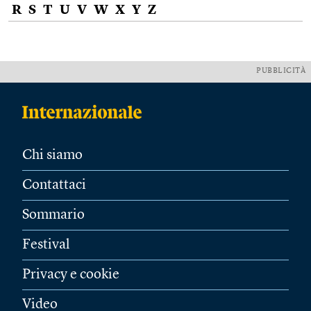
R
S
T
U
V
W
X
Y
Z
PUBBLICITÀ
Chi siamo
Contattaci
Sommario
Festival
Privacy e cookie
Video