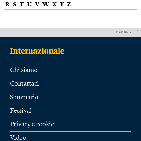
R
S
T
U
V
W
X
Y
Z
PUBBLICITÀ
Chi siamo
Contattaci
Sommario
Festival
Privacy e cookie
Video