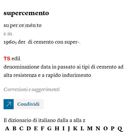
supercemento
su
|
per
|
ce
|
mén
|
to
s.m.
1960; der. di cemento con super-.
TS
edil.
denominazione data in passato ai tipi di cemento ad
alta resistenza e a rapido indurimento
Correzioni e suggerimenti
Condividi
Il dizionario di italiano dalla a alla z
A
B
C
D
E
F
G
H
I
J
K
L
M
N
O
P
Q