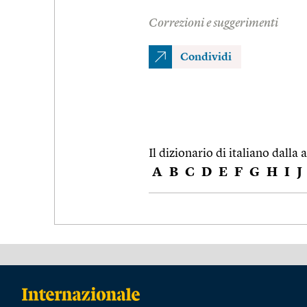
Correzioni e suggerimenti
Condividi
Il dizionario di italiano dalla a
A
B
C
D
E
F
G
H
I
J