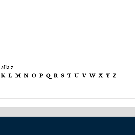
 alla z
K
L
M
N
O
P
Q
R
S
T
U
V
W
X
Y
Z