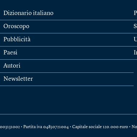
Dizionario italiano
P
Oroscopo
S
Pubblicità
U
Paesi
I
Autori
Newsletter
e 04003131002 • Partita iva 04850721004 • Capitale sociale 120.000 euro •
No