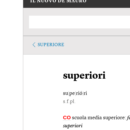
IL NUOVO DE MAURO
SUPERIORE
superiori
su
|
pe
|
rió
|
ri
s.f.pl.
CO
scuola media superiore:
f
superiori