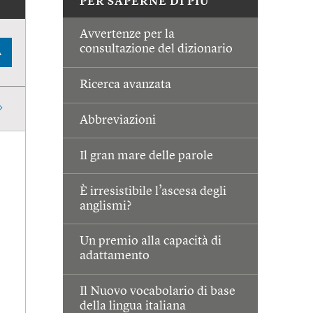
PER SAPERNE DI PIÙ
Avvertenze per la
consultazione del dizionario
A
Ricerca avanzata
Abbreviazioni
Il gran mare delle parole
È irresistibile l’ascesa degli
anglismi?
Un premio alla capacità di
adattamento
Il Nuovo vocabolario di base
della lingua italiana