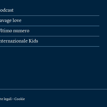
odcast
avage love
ltimo numero
nternazionale Kids
te legali
•
Cookie