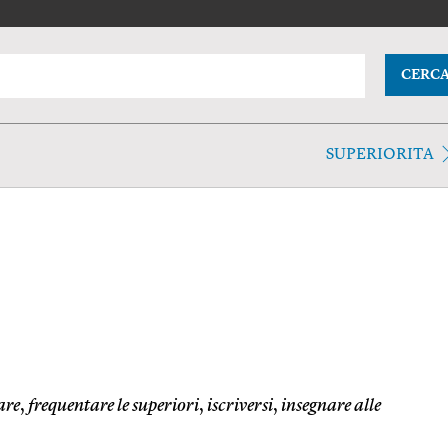
CERC
SUPERIORITA
are
,
frequentare le superiori
,
iscriversi
,
insegnare alle