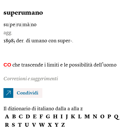
superumano
su
|
pe
|
ru
|
mà
|
no
agg.
1898; der. di umano con super-.
CO
che trascende i limiti e le possibilità dell’uomo
Correzioni e suggerimenti
Condividi
Il dizionario di italiano dalla a alla z
A
B
C
D
E
F
G
H
I
J
K
L
M
N
O
P
Q
R
S
T
U
V
W
X
Y
Z