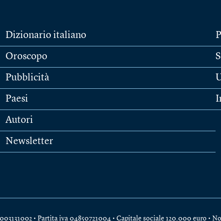
Dizionario italiano
P
Oroscopo
S
Pubblicità
U
Paesi
I
Autori
Newsletter
e 04003131002 • Partita iva 04850721004 • Capitale sociale 120.000 euro •
No