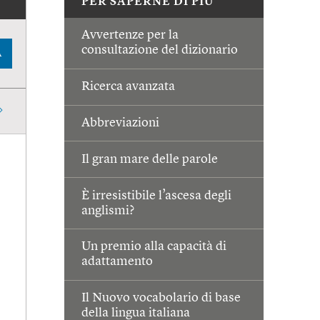
PER SAPERNE DI PIÙ
Avvertenze per la
consultazione del dizionario
A
Ricerca avanzata
Abbreviazioni
Il gran mare delle parole
È irresistibile l’ascesa degli
anglismi?
Un premio alla capacità di
adattamento
Il Nuovo vocabolario di base
della lingua italiana