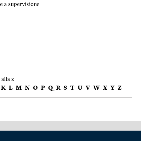
e a supervisione
 alla z
K
L
M
N
O
P
Q
R
S
T
U
V
W
X
Y
Z