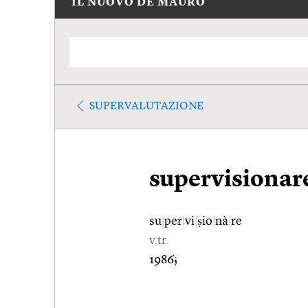
IL NUOVO DE MAURO
SUPERVALUTAZIONE
supervisionar
su
|
per
|
vi
|
ṣio
|
nà
|
re
v.tr.
1986;