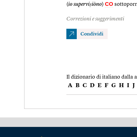
CO
(
io superviṣiòno
)
sottoporr
Correzioni e suggerimenti
Condividi
Il dizionario di italiano dalla a
A
B
C
D
E
F
G
H
I
J