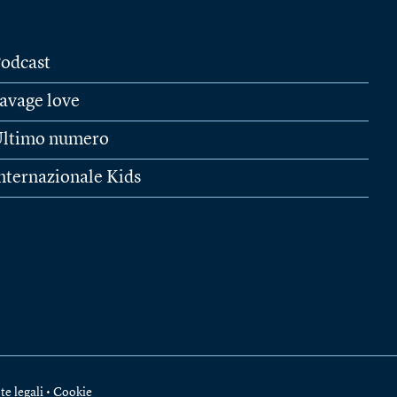
odcast
avage love
ltimo numero
nternazionale Kids
te legali
•
Cookie