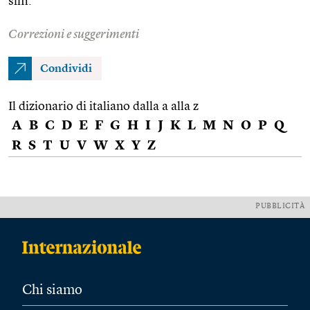
sim.
Correzioni e suggerimenti
Condividi
Il dizionario di italiano dalla a alla z
A
B
C
D
E
F
G
H
I
J
K
L
M
N
O
P
Q
R
S
T
U
V
W
X
Y
Z
PUBBLICITÀ
Chi siamo