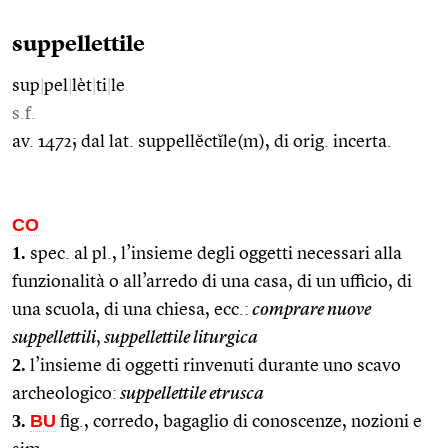
suppellettile
sup
|
pel
|
lèt
|
ti
|
le
s.f.
av. 1472; dal lat. suppellĕctĭle(m), di orig. incerta.
CO
1.
spec. al pl., l’insieme degli oggetti necessari alla
funzionalità o all’arredo di una casa, di un ufficio, di
una scuola, di una chiesa, ecc.:
comprare nuove
suppellettili
,
suppellettile liturgica
2.
l’insieme di oggetti rinvenuti durante uno scavo
archeologico:
suppellettile etrusca
3.
BU
fig., corredo, bagaglio di conoscenze, nozioni e