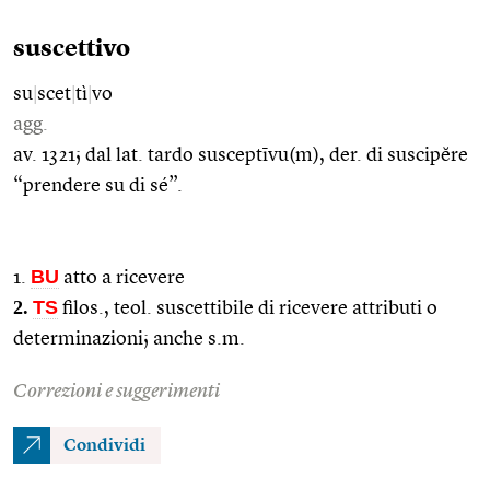
suscettivo
su
|
scet
|
tì
|
vo
agg.
av. 1321; dal lat. tardo susceptīvu(m), der. di suscipĕre
“prendere su di sé”.
BU
1.
atto a ricevere
2.
TS
filos., teol. suscettibile di ricevere attributi o
determinazioni; anche s.m.
Correzioni e suggerimenti
Condividi