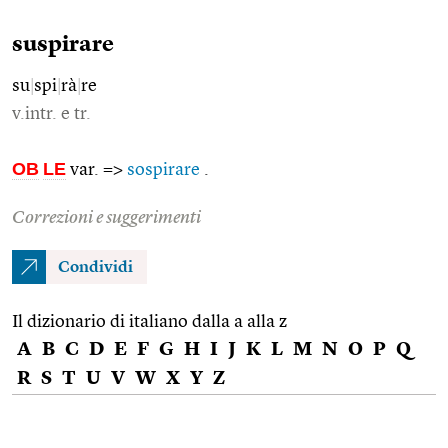
suspirare
su
|
spi
|
rà
|
re
v.intr. e tr.
OB
LE
var. =>
sospirare
.
Correzioni e suggerimenti
Condividi
Il dizionario di italiano dalla a alla z
A
B
C
D
E
F
G
H
I
J
K
L
M
N
O
P
Q
R
S
T
U
V
W
X
Y
Z