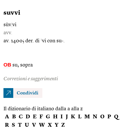
suvvi
sùv
|
vi
avv.
1
av. 1400; der. di
vi con su-.
OB
su, sopra
Correzioni e suggerimenti
Condividi
Il dizionario di italiano dalla a alla z
A
B
C
D
E
F
G
H
I
J
K
L
M
N
O
P
Q
R
S
T
U
V
W
X
Y
Z