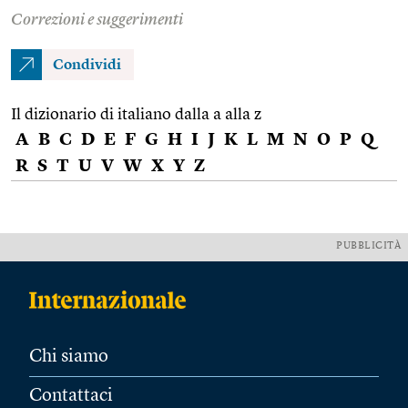
Correzioni e suggerimenti
Condividi
Il dizionario di italiano dalla a alla z
A
B
C
D
E
F
G
H
I
J
K
L
M
N
O
P
Q
R
S
T
U
V
W
X
Y
Z
PUBBLICITÀ
Chi siamo
Contattaci