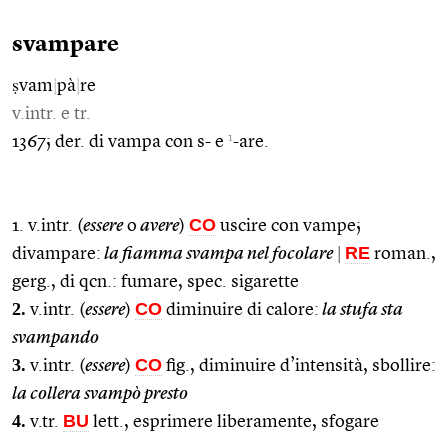
svampare
ṣvam
|
pà
|
re
v.intr. e tr.
1
1367; der. di vampa con s- e
-are.
CO
1. v.intr. (
essere
o
avere
)
uscire con vampe;
RE
divampare:
la fiamma svampa nel focolare
|
roman.,
gerg., di qcn.: fumare, spec. sigarette
2.
CO
v.intr. (
essere
)
diminuire di calore:
la stufa sta
svampando
3.
CO
v.intr. (
essere
)
fig., diminuire d’intensità, sbollire:
la collera svampò presto
4.
BU
v.tr.
lett., esprimere liberamente, sfogare