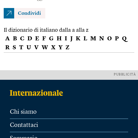
Condividi
Il dizionario di italiano dalla a alla z
A
B
C
D
E
F
G
H
I
J
K
L
M
N
O
P
Q
R
S
T
U
V
W
X
Y
Z
PUBBLICITÀ
Chi siamo
Contattaci