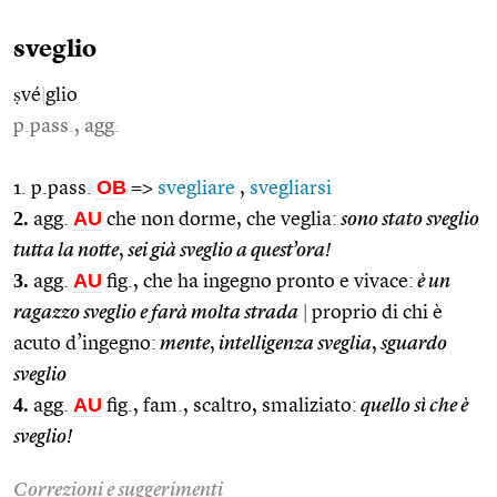
sveglio
ṣvé
|
glio
p.pass., agg.
OB
1. p.pass.
=>
svegliare
,
svegliarsi
2.
AU
agg.
che non dorme, che veglia:
sono stato sveglio
tutta la notte
,
sei già sveglio a quest’ora!
3.
AU
agg.
fig., che ha ingegno pronto e vivace:
è un
ragazzo sveglio e farà molta strada
|
proprio di chi è
acuto d’ingegno:
mente
,
intelligenza sveglia
,
sguardo
sveglio
4.
AU
agg.
fig., fam., scaltro, smaliziato:
quello sì che è
sveglio!
Correzioni e suggerimenti