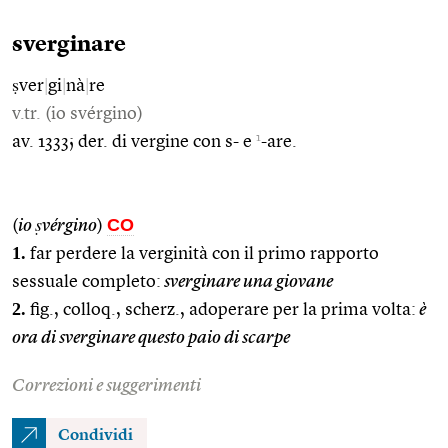
sverginare
ṣver
|
gi
|
nà
|
re
v.tr. (io svérgino)
1
av. 1333; der. di vergine con s- e
-are.
CO
(
io ṣvérgino
)
1.
far perdere la verginità con il primo rapporto
sessuale completo:
sverginare una giovane
2.
fig., colloq., scherz., adoperare per la prima volta:
è
ora di sverginare questo paio di scarpe
Correzioni e suggerimenti
Condividi