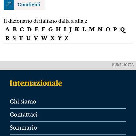
Condividi
Il dizionario di italiano dalla a alla z
A
B
C
D
E
F
G
H
I
J
K
L
M
N
O
P
Q
R
S
T
U
V
W
X
Y
Z
PUBBLICITÀ
Chi siamo
Contattaci
Sommario