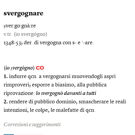
svergognare
ṣver
|
go
|
gnà
|
re
v.tr. (io svergógno)
1
1348-53; der. di vergogna con s- e
-are.
CO
(
io ṣvergògno
)
1.
indurre qcn. a vergognarsi muovendogli aspri
rimproveri; esporre a biasimo, alla pubblica
riprovazione:
lo svergognò davanti a tutti
2.
rendere di pubblico dominio, smascherare le reali
intenzioni, le colpe, le malefatte di qcn.
Correzioni e suggerimenti