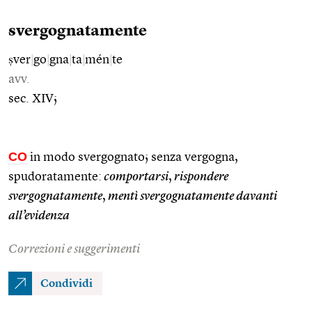
svergognatamente
ṣver
|
go
|
gna
|
ta
|
mén
|
te
avv.
sec. XIV;
CO
in modo svergognato; senza vergogna,
spudoratamente:
comportarsi
,
rispondere
svergognatamente
,
mentì svergognatamente davanti
all’evidenza
Correzioni e suggerimenti
Condividi