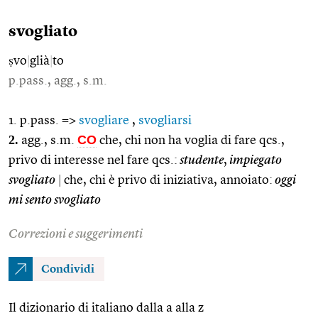
svogliato
ṣvo
|
glià
|
to
p.pass., agg., s.m.
1. p.pass. =>
svogliare
,
svogliarsi
2.
CO
agg., s.m.
che, chi non ha voglia di fare qcs.,
privo di interesse nel fare qcs.:
studente
,
impiegato
svogliato
|
che, chi è privo di iniziativa, annoiato:
oggi
mi sento svogliato
Correzioni e suggerimenti
Condividi
Il dizionario di italiano dalla a alla z