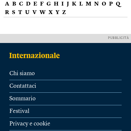
A
B
C
D
E
F
G
H
I
J
K
L
M
N
O
P
Q
R
S
T
U
V
W
X
Y
Z
PUBBLICITÀ
Chi siamo
Contattaci
Sommario
Festival
Privacy e cookie