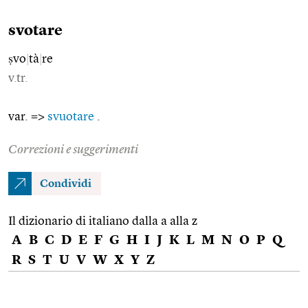
svotare
ṣvo
|
tà
|
re
v.tr.
var. =>
svuotare
.
Correzioni e suggerimenti
Condividi
Il dizionario di italiano dalla a alla z
A
B
C
D
E
F
G
H
I
J
K
L
M
N
O
P
Q
R
S
T
U
V
W
X
Y
Z