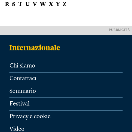
R
S
T
U
V
W
X
Y
Z
PUBBLICITÀ
Chi siamo
Contattaci
Sommario
Festival
Privacy e cookie
Video