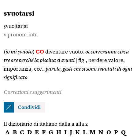
svuotarsi
ṣvuo
|
tàr
|
si
v.pronom.intr.
CO
(
io mi ṣvuòto
)
diventare vuoto:
occorreranno circa
tre ore perché la piscina si svuoti
|
fig., perdere valore,
importanza, ecc.:
parole
,
gesti che si sono svuotati di ogni
significato
Correzioni e suggerimenti
Condividi
Il dizionario di italiano dalla a alla z
A
B
C
D
E
F
G
H
I
J
K
L
M
N
O
P
Q