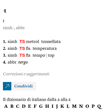
t
3
t
simb., abbr.
1.
TS
simb.
metrol. tonnellata
2.
TS
simb.
fis. temperatura
3.
TS
simb.
fis. tempo
|
top
4.
abbr.
tergo
.
Correzioni e suggerimenti
Condividi
Il dizionario di italiano dalla a alla z
A
B
C
D
E
F
G
H
I
J
K
L
M
N
O
P
Q