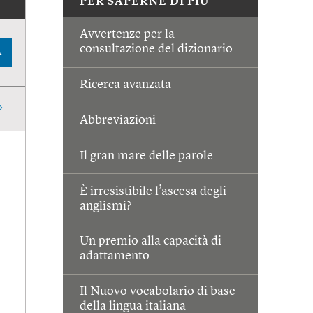
PER SAPERNE DI PIÙ
Avvertenze per la
consultazione del dizionario
A
Ricerca avanzata
Abbreviazioni
Il gran mare delle parole
È irresistibile l’ascesa degli
anglismi?
Un premio alla capacità di
adattamento
Il Nuovo vocabolario di base
della lingua italiana