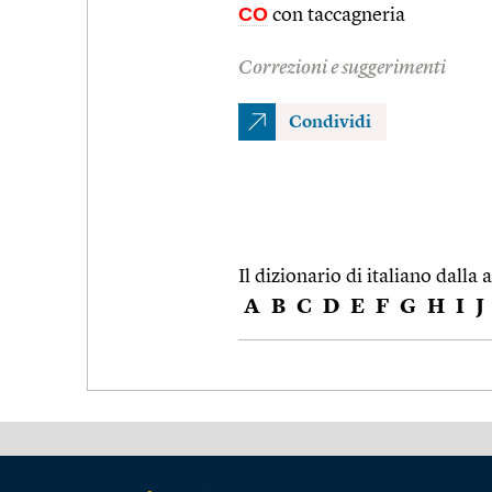
CO
con taccagneria
Correzioni e suggerimenti
Condividi
Il dizionario di italiano dalla a
A
B
C
D
E
F
G
H
I
J