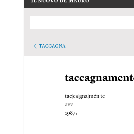
IL NUOVO DE MAURO
TACCAGNA
taccagnament
tac
|
ca
|
gna
|
mén
|
te
avv.
1987;