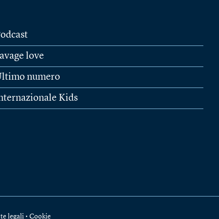
odcast
avage love
ltimo numero
nternazionale Kids
te legali
•
Cookie