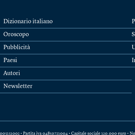
Dizionario italiano
P
Oroscopo
S
Pubblicità
U
Paesi
I
Autori
Newsletter
e 04003131002 • Partita iva 04850721004 • Capitale sociale 120.000 euro •
No