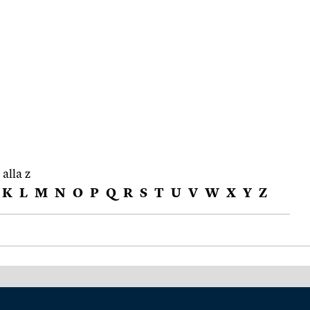
 alla z
K
L
M
N
O
P
Q
R
S
T
U
V
W
X
Y
Z