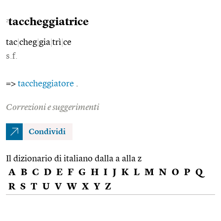
taccheggiatrice
2
tac
|
cheg
|
gia
|
trì
|
ce
s.f.
=>
taccheggiatore
.
Correzioni e suggerimenti
Condividi
Il dizionario di italiano dalla a alla z
A
B
C
D
E
F
G
H
I
J
K
L
M
N
O
P
Q
R
S
T
U
V
W
X
Y
Z