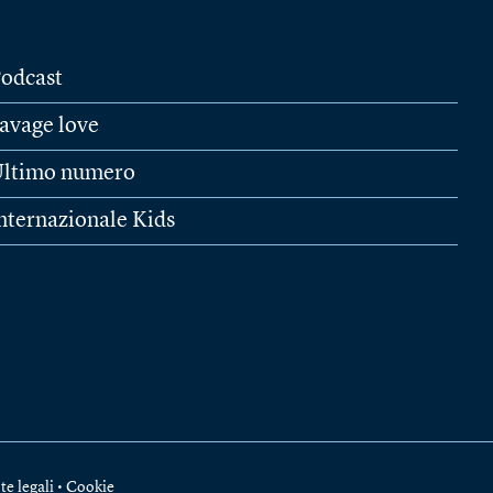
odcast
avage love
ltimo numero
nternazionale Kids
te legali
•
Cookie