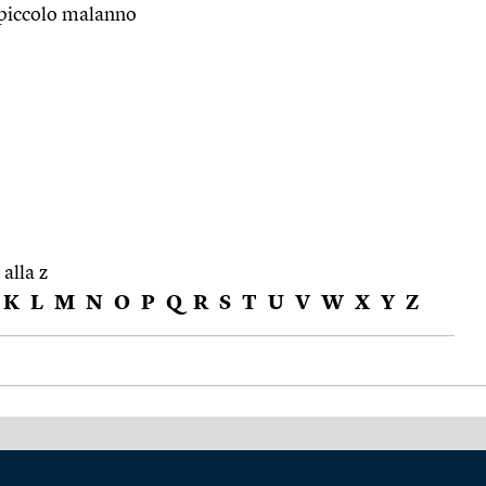
piccolo malanno
 alla z
K
L
M
N
O
P
Q
R
S
T
U
V
W
X
Y
Z