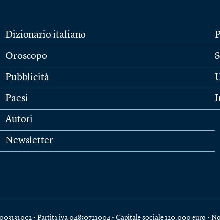
Dizionario italiano
P
Oroscopo
S
Pubblicità
U
Paesi
I
Autori
Newsletter
e 04003131002 • Partita iva 04850721004 • Capitale sociale 120.000 euro •
No