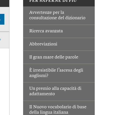
PER SAPERNE DI PIÙ
Avvertenze per la
consultazione del dizionario
A
Ricerca avanzata
Abbreviazioni
Il gran mare delle parole
È irresistibile l’ascesa degli
anglismi?
Un premio alla capacità di
adattamento
Il Nuovo vocabolario di base
della lingua italiana