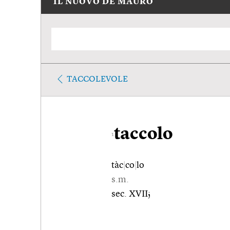
IL NUOVO DE MAURO
TACCOLEVOLE
taccolo
1
tàc
|
co
|
lo
s.m.
sec. XVII;