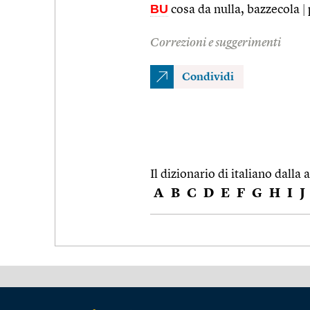
BU
cosa da nulla, bazzecola
|
Correzioni e suggerimenti
Condividi
Il dizionario di italiano dalla a
A
B
C
D
E
F
G
H
I
J