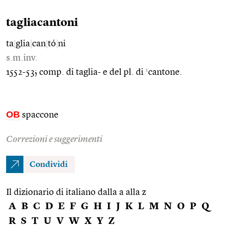
tagliacantoni
ta
|
glia
|
can
|
tó
|
ni
s.m.inv.
1
1552-53; comp. di taglia- e del pl. di
cantone.
OB
spaccone
Correzioni e suggerimenti
Condividi
Il dizionario di italiano dalla a alla z
A
B
C
D
E
F
G
H
I
J
K
L
M
N
O
P
Q
R
S
T
U
V
W
X
Y
Z