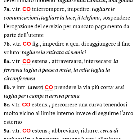
determinato modello:
tagliare una camicia
,
una gonna
7a.
CO
v.tr.
interrompere, impedire:
tagliare le
comunicazioni
;
tagliare la luce
,
il telefono
, sospendere
l’erogazione del servizio per mancato pagamento da
parte dell’utente
7b.
CO
v.tr.
fig., impedire a qcn. di raggiungere il fine
voluto:
tagliare la ritirata ai nemici
8a.
CO
v.tr.
estens., attraversare, intersecare:
la
ferrovia taglia il paese a metà
,
la retta taglia la
circonferenza
8b.
CO
v.intr. (
avere
)
prendere la via più corta:
se si
taglia per i campi si arriva prima
8c.
CO
v.tr.
estens., percorrere una curva tenendosi
molto vicino al limite interno invece di seguirne l’arco
esterno
9a.
CO
v.tr.
estens., abbreviare, ridurre:
cerca di