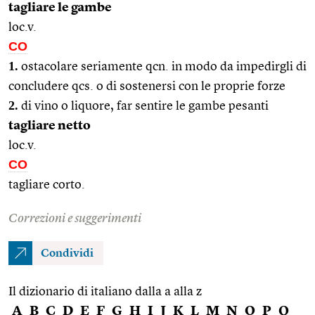
tagliare le gambe
loc.v.
CO
1.
ostacolare seriamente qcn. in modo da impedirgli di
concludere qcs. o di sostenersi con le proprie forze
2.
di vino o liquore, far sentire le gambe pesanti
tagliare netto
loc.v.
CO
tagliare corto.
Correzioni e suggerimenti
Condividi
Il dizionario di italiano dalla a alla z
A
B
C
D
E
F
G
H
I
J
K
L
M
N
O
P
Q