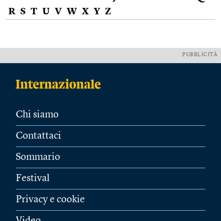
R
S
T
U
V
W
X
Y
Z
PUBBLICITÀ
Chi siamo
Contattaci
Sommario
Festival
Privacy e cookie