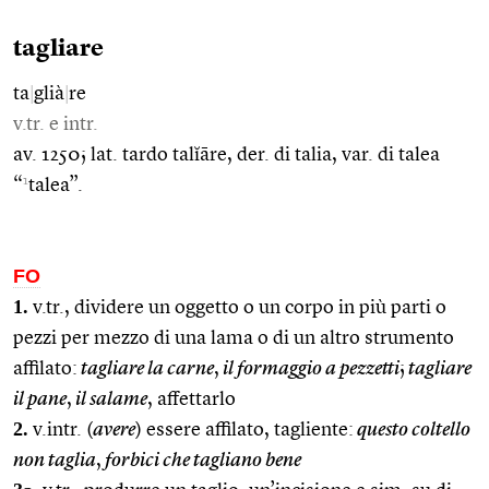
tagliare
ta
|
glià
|
re
v.tr. e intr.
av. 1250; lat. tardo talĭāre, der. di talia, var. di talea
1
“
talea”.
FO
1.
v.tr., dividere un oggetto o un corpo in più parti o
pezzi per mezzo di una lama o di un altro strumento
affilato:
tagliare la carne
,
il formaggio a pezzetti
;
tagliare
il pane
,
il salame
, affettarlo
2.
v.intr. (
avere
) essere affilato, tagliente:
questo coltello
non taglia
,
forbici che tagliano bene