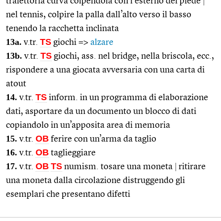
traiettoria curva colpendola con l’esterno del piede
|
nel tennis, colpire la palla dall’alto verso il basso
tenendo la racchetta inclinata
13a.
TS
v.tr.
giochi =>
alzare
13b.
TS
v.tr.
giochi, ass. nel bridge, nella briscola, ecc.,
rispondere a una giocata avversaria con una carta di
atout
14.
TS
v.tr.
inform. in un programma di elaborazione
dati, asportare da un documento un blocco di dati
copiandolo in un’apposita area di memoria
15.
OB
v.tr.
ferire con un’arma da taglio
16.
OB
v.tr.
taglieggiare
17.
OB
TS
v.tr.
numism. tosare una moneta
|
ritirare
una moneta dalla circolazione distruggendo gli
esemplari che presentano difetti