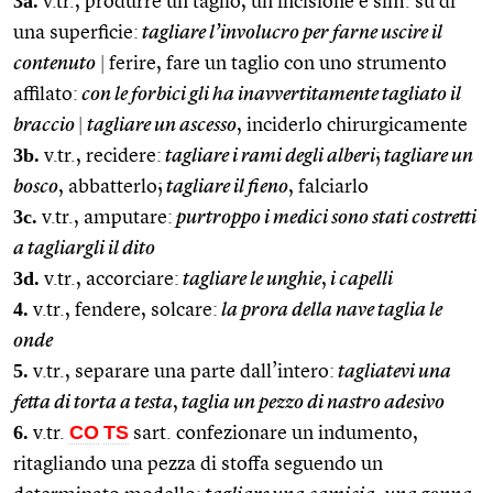
3a.
v.tr., produrre un taglio, un’incisione e sim. su di
una superficie:
tagliare l’involucro per farne uscire il
contenuto
|
ferire, fare un taglio con uno strumento
affilato:
con le forbici gli ha inavvertitamente tagliato il
braccio
|
tagliare un ascesso
, inciderlo chirurgicamente
3b.
v.tr., recidere:
tagliare i rami degli alberi
;
tagliare un
bosco
, abbatterlo;
tagliare il fieno
, falciarlo
3c.
v.tr., amputare:
purtroppo i medici sono stati costretti
a tagliargli il dito
3d.
v.tr., accorciare:
tagliare le unghie
,
i capelli
4.
v.tr., fendere, solcare:
la prora della nave taglia le
onde
5.
v.tr., separare una parte dall’intero:
tagliatevi una
fetta di torta a testa
,
taglia un pezzo di nastro adesivo
6.
CO
TS
v.tr.
sart. confezionare un indumento,
ritagliando una pezza di stoffa seguendo un