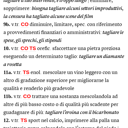
tagliare il tuo intervento, è troppo lungo
|
eliminare,
sopprimere:
bisogna tagliare alcuni settori improduttivi
,
la censura ha tagliato alcune scene del film
9b.
CO
v.tr.
diminuire, limitare, spec. con riferimento
a provvedimenti finanziari o amministrativi:
tagliare le
spese
,
gli sprechi
,
gli stipendi
10.
CO
TS
v.tr.
orefic. sfaccettare una pietra preziosa
eseguendo un determinato taglio:
tagliare un diamante
a rosetta
1
1a.
TS
v.tr.
enol. mescolare un vino leggero con un
altro di gradazione superiore per migliorarne la
qualità e renderlo più gradevole
11b.
CO
v.tr.
trattare una sostanza mescolandola ad
altre di più basso costo o di qualità più scadente per
guadagnare di più:
tagliare l’eroina con il bicarbonato
12.
TS
v.tr.
sport nel calcio, imprimere alla palla una