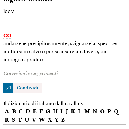
loc.v.
CO
andarsene precipitosamente, svignarsela,
spec.
per
mettersi in salvo o per scansare un dovere, un
impegno sgradito
Correzioni e suggerimenti
Condividi
Il dizionario di italiano dalla a alla z
A
B
C
D
E
F
G
H
I
J
K
L
M
N
O
P
Q
R
S
T
U
V
W
X
Y
Z