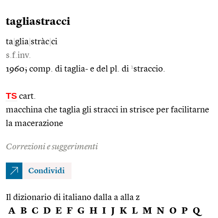
tagliastracci
ta
|
glia
|
stràc
|
ci
s.f.inv.
1
1960; comp. di taglia- e del pl. di
straccio.
TS
cart.
macchina che taglia gli stracci in strisce per facilitarne
la macerazione
Correzioni e suggerimenti
Condividi
Il dizionario di italiano dalla a alla z
A
B
C
D
E
F
G
H
I
J
K
L
M
N
O
P
Q