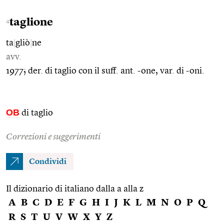
taglione
4
ta
|
gliò
|
ne
avv.
1977; der. di taglio con il suff. ant. -one, var. di -oni.
OB
di taglio
Correzioni e suggerimenti
Condividi
Il dizionario di italiano dalla a alla z
A
B
C
D
E
F
G
H
I
J
K
L
M
N
O
P
Q
R
S
T
U
V
W
X
Y
Z