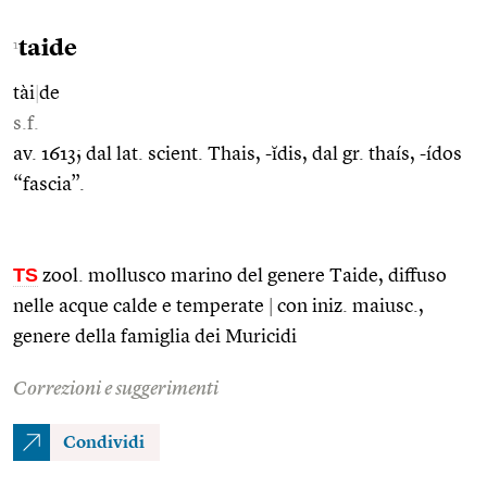
taide
1
tài
|
de
s.f.
av. 1613; dal lat. scient. Thais, -ĭdis, dal gr. thaís, -ídos
“fascia”.
TS
zool. mollusco marino del genere Taide, diffuso
nelle acque calde e temperate
|
con iniz. maiusc.,
genere della famiglia dei Muricidi
Correzioni e suggerimenti
Condividi