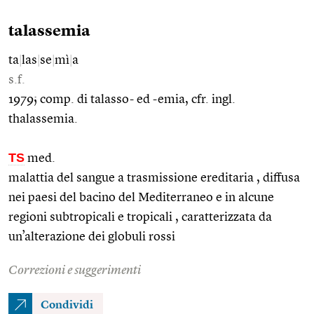
talassemia
ta
|
las
|
se
|
mì
|
a
s.f.
1979; comp. di talasso- ed -emia, cfr. ingl.
thalassemia.
TS
med.
malattia del sangue a trasmissione ereditaria , diffusa
nei paesi del bacino del Mediterraneo e in alcune
regioni subtropicali e tropicali , caratterizzata da
un’alterazione dei globuli rossi
Correzioni e suggerimenti
Condividi