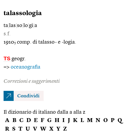
talassologia
ta
|
las
|
so
|
lo
|
gì
|
a
s.f.
1910; comp. di talasso- e -logia.
TS
geogr.
=>
oceanografia
Correzioni e suggerimenti
Condividi
Il dizionario di italiano dalla a alla z
A
B
C
D
E
F
G
H
I
J
K
L
M
N
O
P
Q
R
S
T
U
V
W
X
Y
Z