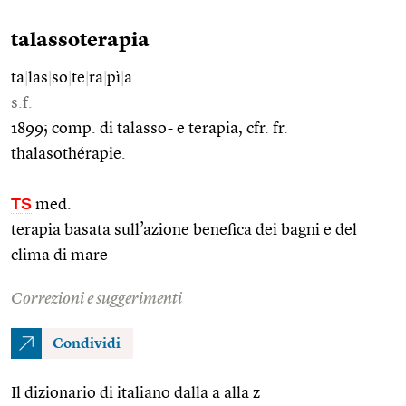
talassoterapia
ta
|
las
|
so
|
te
|
ra
|
pì
|
a
s.f.
1899; comp. di talasso- e terapia, cfr. fr.
thalasothérapie.
TS
med.
terapia basata sull’azione benefica dei bagni e del
clima di mare
Correzioni e suggerimenti
Condividi
Il dizionario di italiano dalla a alla z