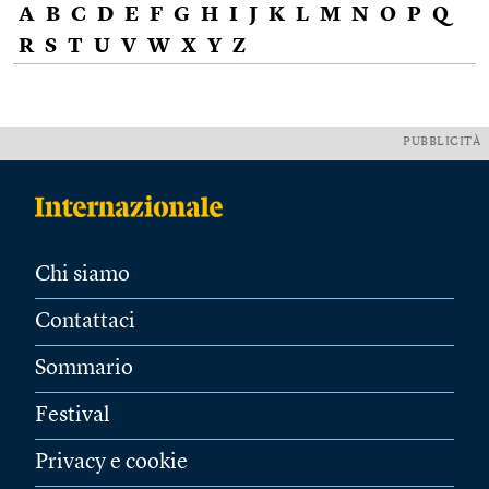
A
B
C
D
E
F
G
H
I
J
K
L
M
N
O
P
Q
R
S
T
U
V
W
X
Y
Z
PUBBLICITÀ
Chi siamo
Contattaci
Sommario
Festival
Privacy e cookie