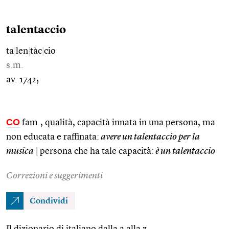
talentaccio
ta
|
len
|
tàc
|
cio
s.m.
av. 1742;
CO
fam., qualità, capacità innata in una persona, ma
non educata e raffinata:
avere un talentaccio per la
musica
|
persona che ha tale capacità:
è un talentaccio
Correzioni e suggerimenti
Condividi
Il dizionario di italiano dalla a alla z