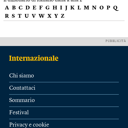
A
B
C
D
E
F
G
H
I
J
K
L
M
N
O
P
Q
R
S
T
U
V
W
X
Y
Z
PUBBLICITÀ
Chi siamo
Contattaci
Sommario
Festival
Privacy e cookie