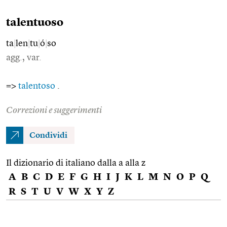
talentuoso
ta
|
len
|
tu
|
ó
|
so
agg., var.
=>
talentoso
.
Correzioni e suggerimenti
Condividi
Il dizionario di italiano dalla a alla z
A
B
C
D
E
F
G
H
I
J
K
L
M
N
O
P
Q
R
S
T
U
V
W
X
Y
Z