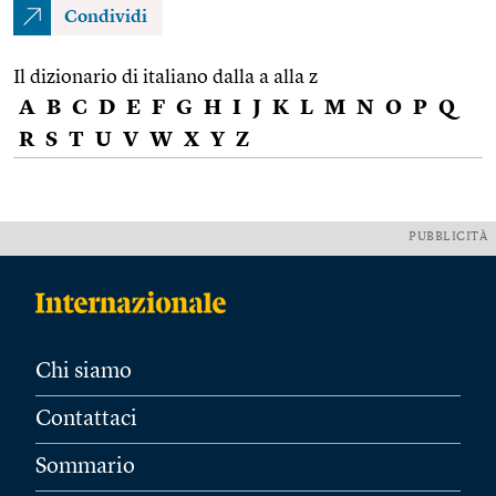
Condividi
Il dizionario di italiano dalla a alla z
A
B
C
D
E
F
G
H
I
J
K
L
M
N
O
P
Q
R
S
T
U
V
W
X
Y
Z
PUBBLICITÀ
Chi siamo
Contattaci
Sommario