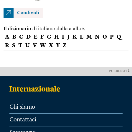
Condividi
Il dizionario di italiano dalla a alla z
A
B
C
D
E
F
G
H
I
J
K
L
M
N
O
P
Q
R
S
T
U
V
W
X
Y
Z
PUBBLICITÀ
Chi siamo
Contattaci