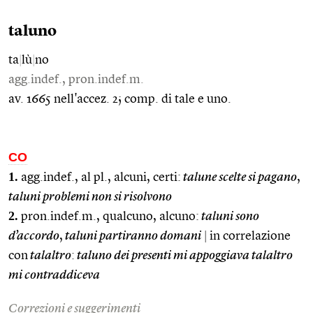
taluno
ta
|
lù
|
no
agg.indef., pron.indef.m.
av. 1665 nell'accez. 2; comp. di tale e uno.
CO
1.
agg.indef., al pl., alcuni, certi:
talune scelte si pagano
,
taluni problemi non si risolvono
2.
pron.indef.m., qualcuno, alcuno:
taluni sono
d’accordo
,
taluni partiranno domani
|
in correlazione
con
talaltro
:
taluno dei presenti mi appoggiava talaltro
mi contraddiceva
Correzioni e suggerimenti