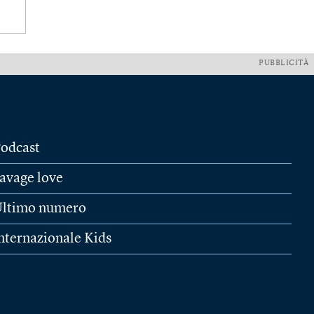
PUBBLICITÀ
odcast
avage love
ltimo numero
nternazionale Kids