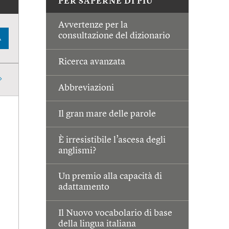
PER SAPERNE DI PIÙ
Avvertenze per la
consultazione del dizionario
A
Ricerca avanzata
Abbreviazioni
Il gran mare delle parole
È irresistibile l’ascesa degli
anglismi?
Un premio alla capacità di
adattamento
Il Nuovo vocabolario di base
della lingua italiana