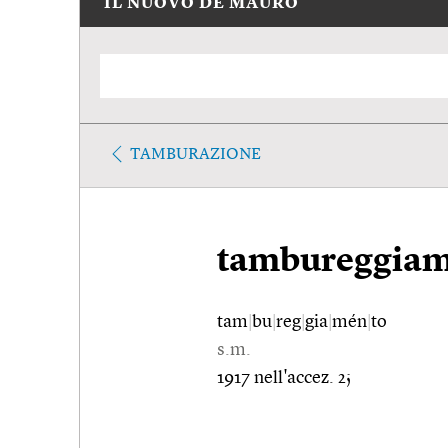
IL NUOVO DE MAURO
TAMBURAZIONE
tambureggia
tam
|
bu
|
reg
|
gia
|
mén
|
to
s.m.
1917 nell'accez. 2;