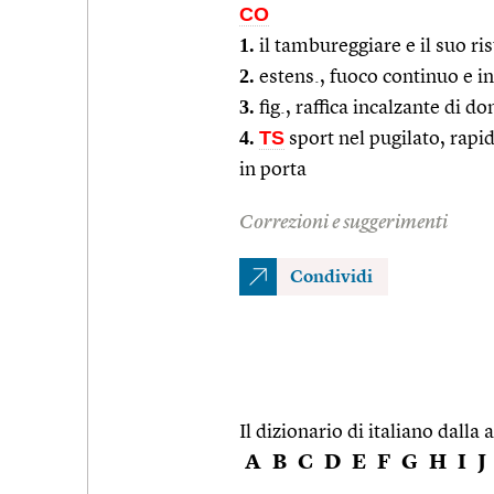
CO
1.
il tambureggiare e il suo ri
2.
estens., fuoco continuo e ins
3.
fig., raffica incalzante di d
4.
TS
sport nel pugilato, rapi
in porta
Correzioni e suggerimenti
Condividi
Il dizionario di italiano dalla a
A
B
C
D
E
F
G
H
I
J