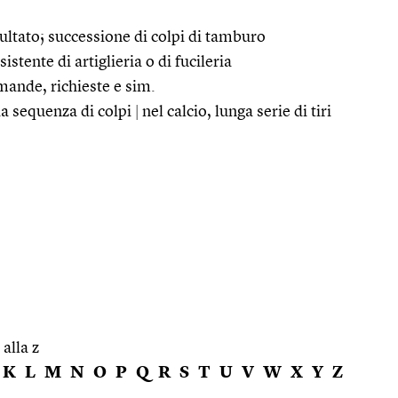
sultato; successione di colpi di tamburo
istente di artiglieria o di fucileria
omande, richieste e sim.
da sequenza di colpi
|
nel calcio, lunga serie di tiri
 alla z
K
L
M
N
O
P
Q
R
S
T
U
V
W
X
Y
Z