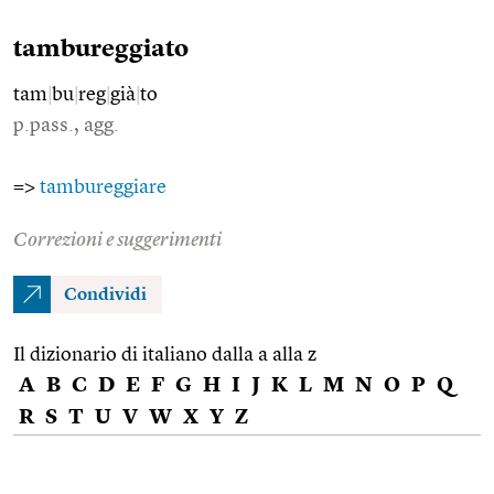
tambureggiato
tam
|
bu
|
reg
|
già
|
to
p.pass., agg.
=>
tambureggiare
Correzioni e suggerimenti
Condividi
Il dizionario di italiano dalla a alla z
A
B
C
D
E
F
G
H
I
J
K
L
M
N
O
P
Q
R
S
T
U
V
W
X
Y
Z