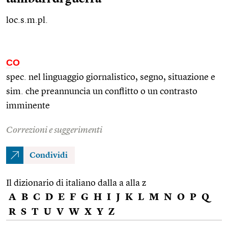
loc.s.m.pl.
CO
spec. nel linguaggio giornalistico, segno, situazione e
sim.
che preannuncia un conflitto o un contrasto
imminente
Correzioni e suggerimenti
Condividi
Il dizionario di italiano dalla a alla z
A
B
C
D
E
F
G
H
I
J
K
L
M
N
O
P
Q
R
S
T
U
V
W
X
Y
Z