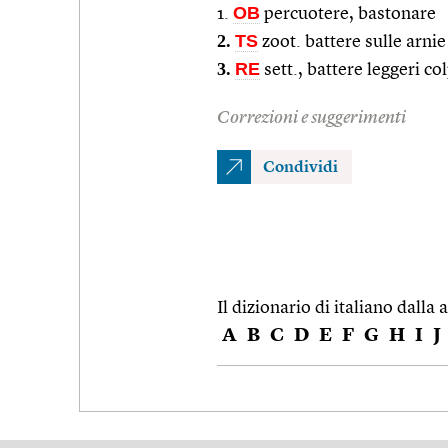
OB
1.
percuotere, bastonare
2.
TS
zoot. battere sulle arnie
3.
RE
sett., battere leggeri co
Correzioni e suggerimenti
Condividi
Il dizionario di italiano dalla a
A
B
C
D
E
F
G
H
I
J