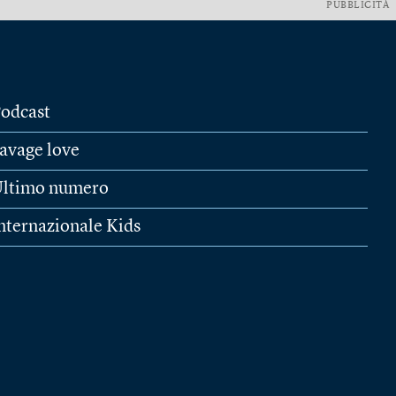
PUBBLICITÀ
odcast
avage love
ltimo numero
nternazionale Kids