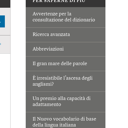
PER SAPERNE DI PIÙ
Avvertenze per la
consultazione del dizionario
A
Ricerca avanzata
Abbreviazioni
Il gran mare delle parole
È irresistibile l’ascesa degli
anglismi?
Un premio alla capacità di
adattamento
Il Nuovo vocabolario di base
della lingua italiana