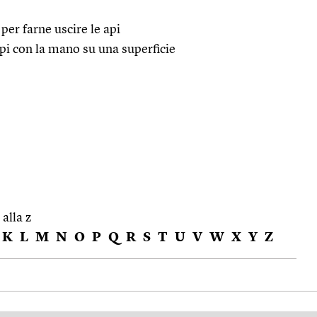
 per farne uscire le api
lpi con la mano su una superficie
 alla z
K
L
M
N
O
P
Q
R
S
T
U
V
W
X
Y
Z