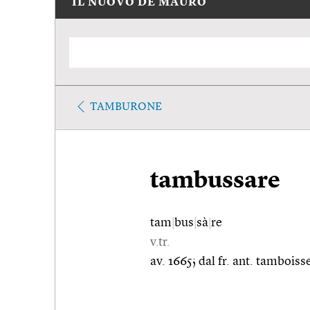
IL NUOVO DE MAURO
TAMBURONE
tambussare
tam
|
bus
|
sà
|
re
v.tr.
av. 1665; dal fr. ant. tamboisse