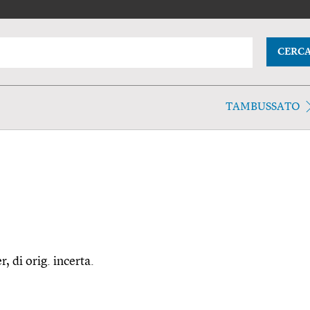
CERC
TAMBUSSATO
r, di orig. incerta.